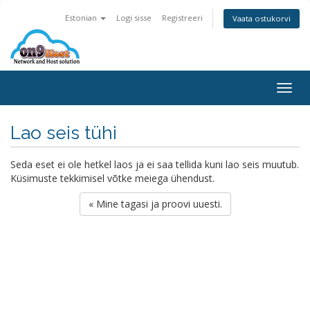
Estonian
Logi sisse
Registreeri
Vaata ostukorvi
Togg
navig
Lao seis tühi
Seda eset ei ole hetkel laos ja ei saa tellida kuni lao seis muutub.
Küsimuste tekkimisel võtke meiega ühendust.
« Mine tagasi ja proovi uuesti.