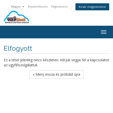
Magyar
Bejelentkezés
Regisztráció
Kosár megtekintése
Togg
navig
Elfogyott
Ez a tétel jelenleg nincs készleten. Kérjük vegye fel a kapcsolatot
az ügyfélszolgálattal.
« Menj vissza és próbáld újra