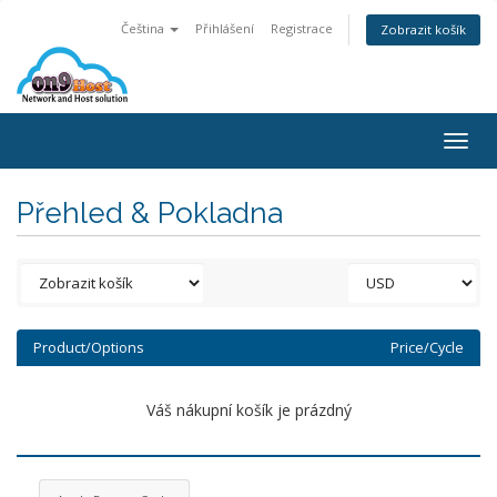
Čeština
Přihlášení
Registrace
Zobrazit košík
Togg
navig
Přehled & Pokladna
Product/Options
Price/Cycle
Váš nákupní košík je prázdný