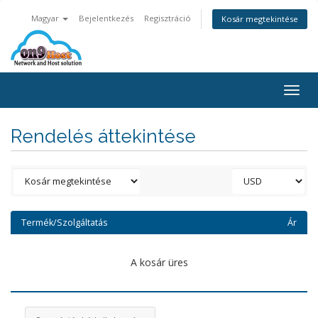
Magyar
Bejelentkezés
Regisztráció
Kosár megtekintése
Togg
navig
Rendelés áttekintése
Termék/Szolgáltatás
Ár
A kosár üres